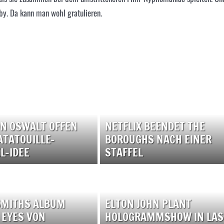
y. Da kann man wohl gratulieren.
N OSWALT OFFEN
NETFLIX BEENDET THE
ATATOUILLE-
BOROUGHS NACH EINER
L-IDEE
STAFFEL
SMITHS ALBUM
ELTON JOHN PLANT
 EYES VON
HOLOGRAMMSHOW IN LAS