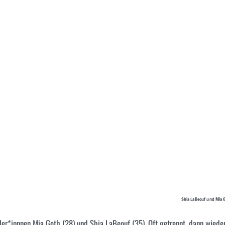
Shia LaBeouf und Mia 
ler*innnen Mia Goth (28) und Shia LaBeouf (35). Oft getrennt, dann wiede