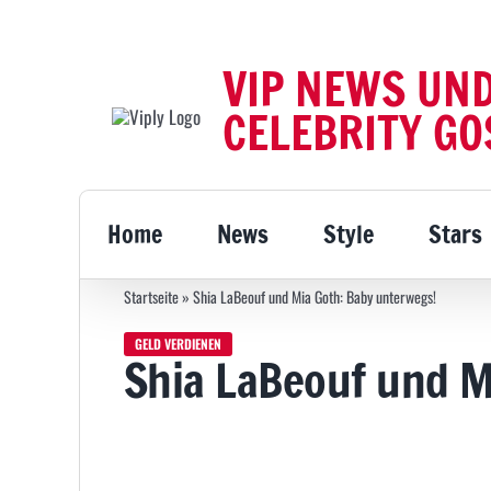
Zum
Inhalt
VIP NEWS UN
springen
CELEBRITY GO
Home
News
Style
Stars
Startseite
»
Shia LaBeouf und Mia Goth: Baby unterwegs!
GELD VERDIENEN
Shia LaBeouf und M