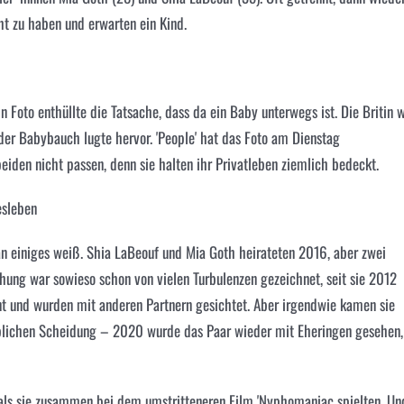
t zu haben und erwarten ein Kind.
in Foto enthüllte die Tatsache, dass da ein Baby unterwegs ist. Die Britin 
er Babybauch lugte hervor. 'People' hat das Foto am Dienstag
eiden nicht passen, denn sie halten ihr Privatleben ziemlich bedeckt.
esleben
an einiges weiß.
Shia LaBeouf
und Mia Goth heirateten 2016, aber zwei
hung war sowieso schon von vielen Turbulenzen gezeichnet, seit sie 2012
 und wurden mit anderen Partnern gesichtet. Aber irgendwie kamen sie
blichen Scheidung – 2020 wurde das Paar wieder mit Eheringen gesehen,
als sie zusammen bei dem umstritteneren Film 'Nyphomaniac spielten. Un