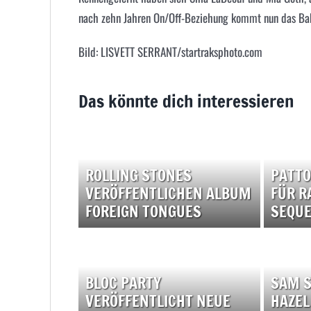
nach zehn Jahren On/Off-Beziehung kommt nun das Bab
Bild: LISVETT SERRANT/startraksphoto.com
Das könnte dich interessieren
ROLLING STONES
PATTO
VERÖFFENTLICHEN ALBUM
FÜR R
FOREIGN TONGUES
SEQUE
BLOC PARTY
SAM 
VERÖFFENTLICHT NEUE
HAZEL