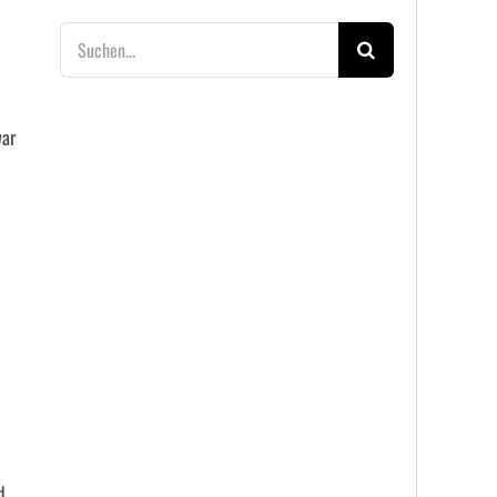
Suche
nach:
war
d