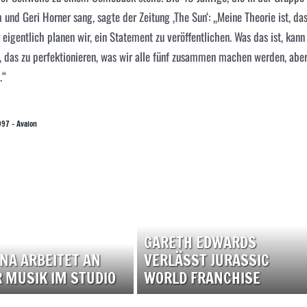
am und
Geri Horner
sang, sagte der Zeitung ‚The Sun‘: „Meine Theorie ist, da
 eigentlich planen wir, ein Statement zu veröffentlichen. Was das ist, kann
, das zu perfektionieren, was wir alle fünf zusammen machen werden, abe
.“
997 – Avalon
GARETH EDWARDS
NA ARBEITET AN
VERLÄSST JURASSIC
 MUSIK IM STUDIO
WORLD FRANCHISE