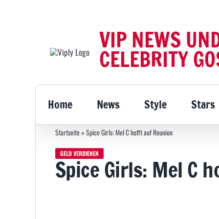
Zum
Inhalt
VIP NEWS UN
springen
CELEBRITY GO
Home
News
Style
Stars
Startseite
»
Spice Girls: Mel C hofft auf Reunion
GELD VERDIENEN
Spice Girls: Mel C h