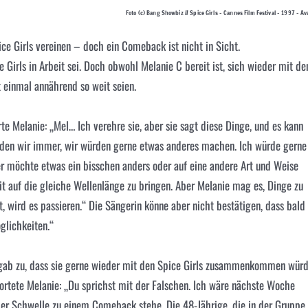
Foto (c) Bang Showbiz // Spice Girls – Cannes Film Festival – 1997 – Av
ce Girls vereinen – doch ein Comeback ist nicht in Sicht.
 Girls in Arbeit sei. Doch obwohl Melanie C bereit ist, sich wieder mit de
t einmal annährend so weit seien.
te Melanie: „Mel… Ich verehre sie, aber sie sagt diese Dinge, und es kann
eden wir immer, wir würden gerne etwas anderes machen. Ich würde gerne
r möchte etwas ein bisschen anders oder auf eine andere Art und Weise
eit auf die gleiche Wellenlänge zu bringen. Aber Melanie mag es, Dinge zu
t, wird es passieren.“ Die Sängerin könne aber nicht bestätigen, dass bald
glichkeiten.“
, gab zu, dass sie gerne wieder mit den Spice Girls zusammenkommen würd
wortete Melanie: „Du sprichst mit der Falschen. Ich wäre nächste Woche
der Schwelle zu einem Comeback stehe. Die 48-Jährige, die in der Gruppe