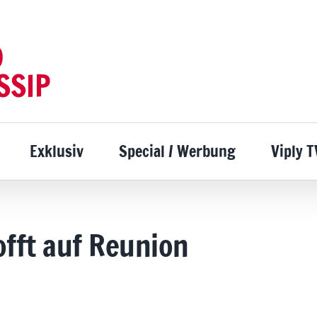
D
SSIP
Exklusiv
Special / Werbung
Viply T
offt auf Reunion