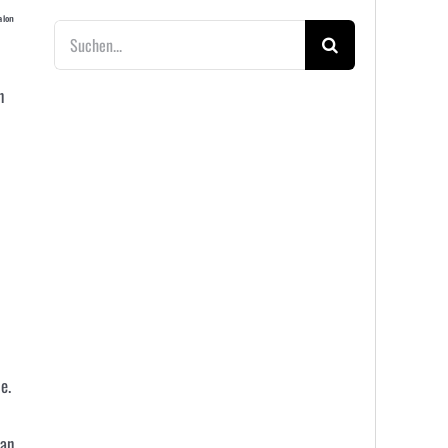
alon
Suche
nach:
n
e.
 an