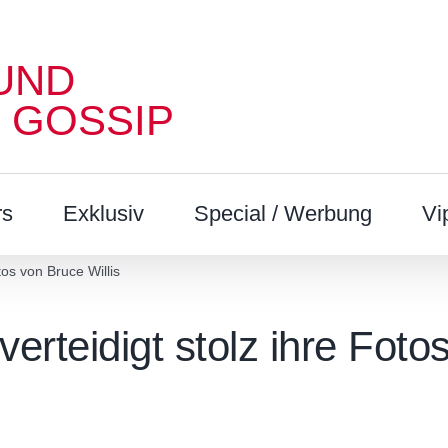
UND
 GOSSIP
rs
Exklusiv
Special / Werbung
Vi
otos von Bruce Willis
 verteidigt stolz ihre Foto