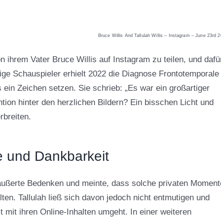
Bruce Willis And Tallulah Willis – Instagram – June 23rd 
on ihrem Vater Bruce Willis auf Instagram zu teilen, und dafü
ige Schauspieler erhielt 2022 die Diagnose Frontotemporale
ein Zeichen setzen. Sie schrieb: „Es war ein großartiger
ntion hinter den herzlichen Bildern? Ein bisschen Licht und
rbreiten.
e und Dankbarkeit
r äußerte Bedenken und meinte, dass solche privaten Moment
llten. Tallulah ließ sich davon jedoch nicht entmutigen und
st mit ihren Online-Inhalten umgeht. In einer weiteren