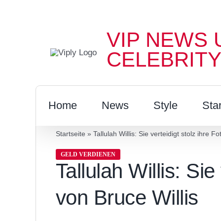
Zum
Inhalt
VIP NEWS 
springen
CELEBRITY
Home
News
Style
Sta
Startseite
»
Tallulah Willis: Sie verteidigt stolz ihre F
GELD VERDIENEN
Tallulah Willis: Sie
von Bruce Willis