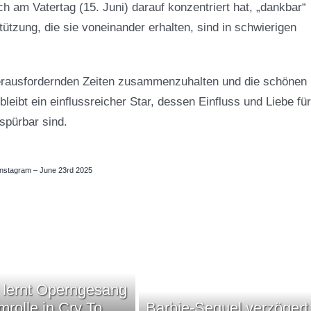
ch am Vatertag (15. Juni) darauf konzentriert hat, „dankbar“
ützung, die sie voneinander erhalten, sind in schwierigen
n herausfordernden Zeiten zusammenzuhalten und die schönen
bleibt ein einflussreicher Star, dessen Einfluss und Liebe für
spürbar sind.
– Instagram – June 23rd 2025
 lernt Operngesang
lmrolle in Cry To
Barbie-Sequel verzögert