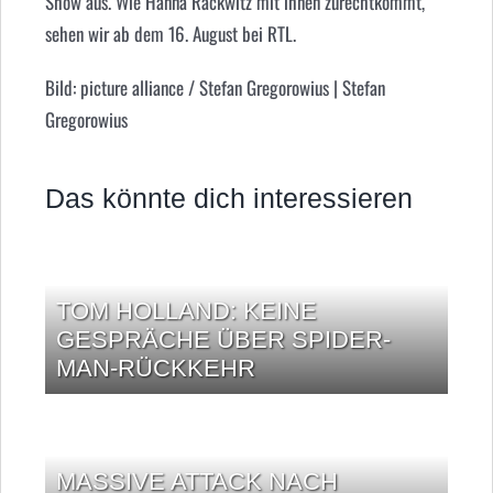
Show aus. Wie Hanna Rackwitz mit ihnen zurechtkommt,
sehen wir ab dem 16. August bei RTL.
Bild: picture alliance / Stefan Gregorowius | Stefan
Gregorowius
Das könnte dich interessieren
TOM HOLLAND: KEINE
GESPRÄCHE ÜBER SPIDER-
MAN-RÜCKKEHR
MASSIVE ATTACK NACH