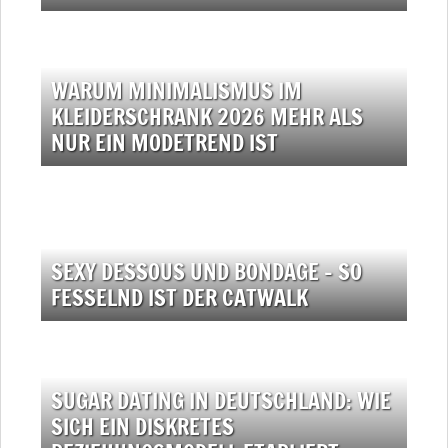
WARUM MINIMALISMUS IM
KLEIDERSCHRANK 2026 MEHR ALS
NUR EIN MODETREND IST
SEXY DESSOUS UND BONDAGE – SO
FESSELND IST DER CATWALK
SUGAR DATING IN DEUTSCHLAND: WIE
SICH EIN DISKRETES