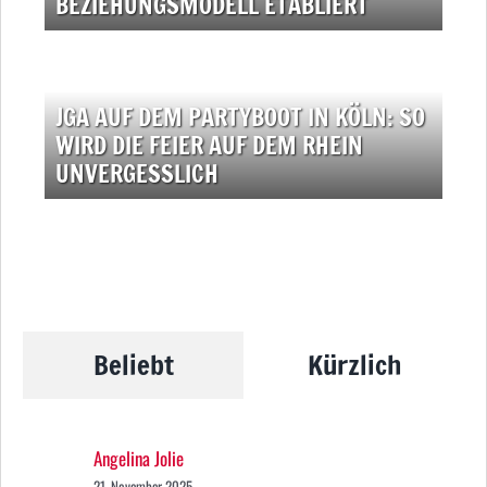
BEZIEHUNGSMODELL ETABLIERT
JGA AUF DEM PARTYBOOT IN KÖLN: SO
WIRD DIE FEIER AUF DEM RHEIN
UNVERGESSLICH
Beliebt
Kürzlich
Angelina Jolie
21. November 2025