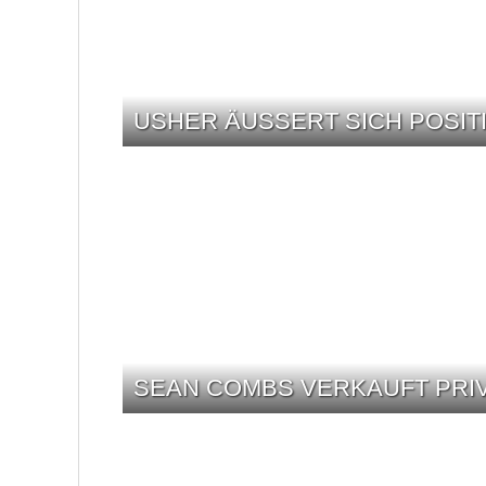
USHER ÄUSSERT SICH POSITI
SEAN COMBS VERKAUFT PRI