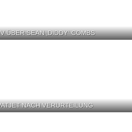
V ÜBER SEAN ‚DIDDY‘ COMBS
VATJET NACH VERURTEILUNG