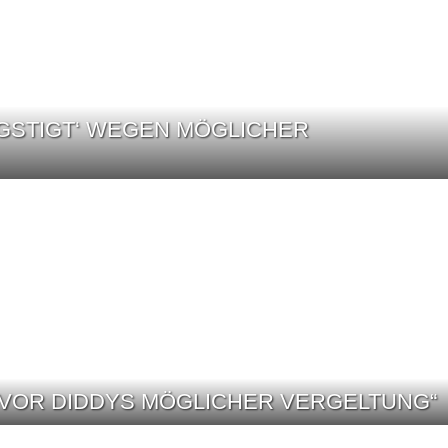
GSTIGT‘ WEGEN MÖGLICHER
T VOR DIDDYS MÖGLICHER VERGELTUNG“