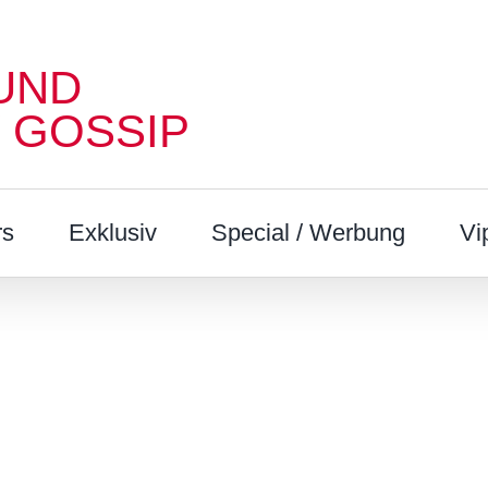
UND
 GOSSIP
rs
Exklusiv
Special / Werbung
Vi