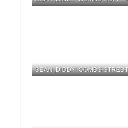
SEAN ‚DIDDY‘ COMBS STREB