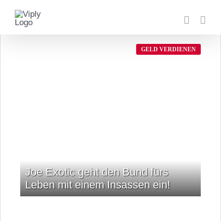
Zum
Inhalt
springen
GELD VERDIENEN
Joe Exotic geht den Bund fürs
Leben mit einem Insassen ein!