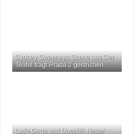
Sydney Sweeneys Szene aus Der
Teufel trägt Prada 2 gestrichen
Lady Gaga und Doechii: Neuer