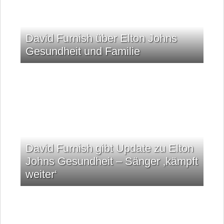
David Furnish über Elton Johns
Gesundheit und Familie
David Furnish gibt Update zu Elton
Johns Gesundheit – Sänger ‚kämpft
weiter‘