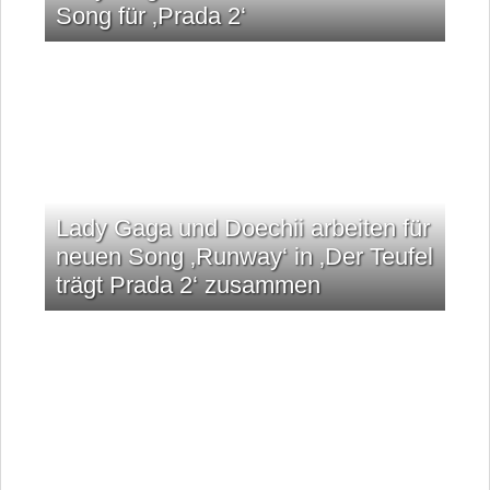
Song für ‚Prada 2‘
Lady Gaga und Doechii arbeiten für
neuen Song ‚Runway‘ in ‚Der Teufel
trägt Prada 2‘ zusammen