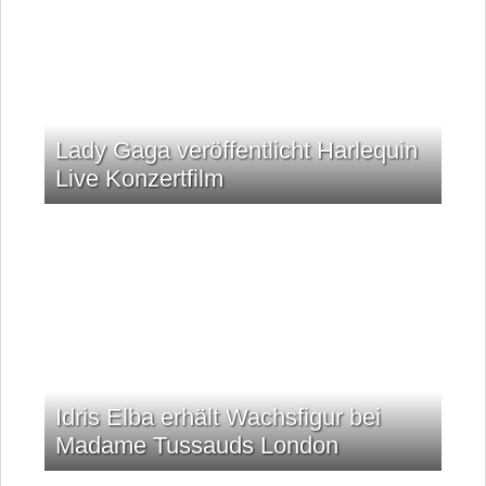
Lady Gaga veröffentlicht Harlequin
Live Konzertfilm
Idris Elba erhält Wachsfigur bei
Madame Tussauds London