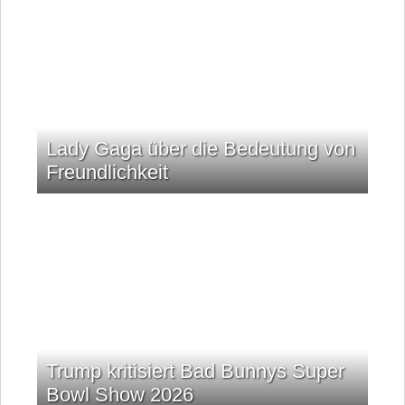
Lady Gaga über die Bedeutung von
Freundlichkeit
Trump kritisiert Bad Bunnys Super
Bowl Show 2026