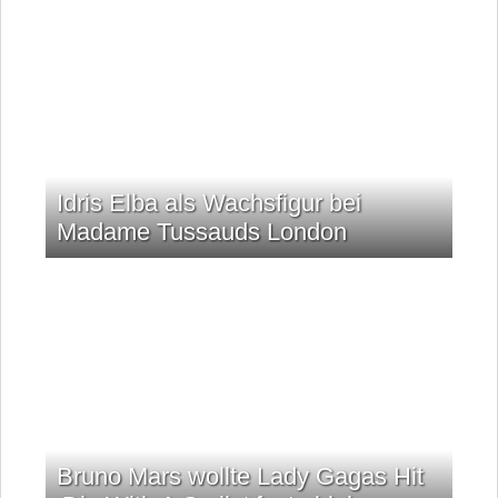
Idris Elba als Wachsfigur bei
Madame Tussauds London
Bruno Mars wollte Lady Gagas Hit