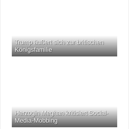
Trump äußert sich zur britischen
Königsfamilie
Herzogin Meghan kritisiert Social-
Media-Mobbing