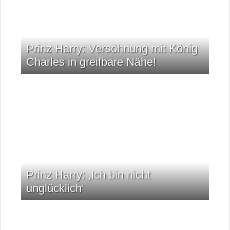
Prinz Harry: Versöhnung mit König
Charles in greifbare Nähe!
Prinz Harry: ‚Ich bin nicht
unglücklich‘