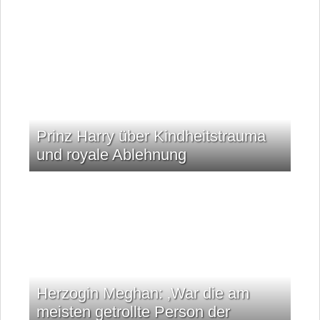
Prinz Harry über Kindheitstrauma
und royale Ablehnung
Herzogin Meghan: ‚War die am
meisten getrollte Person der