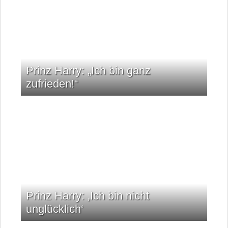
Prinz Harry: „Ich bin ganz
zufrieden!“
Prinz Harry: ‚Ich bin nicht
unglücklich‘