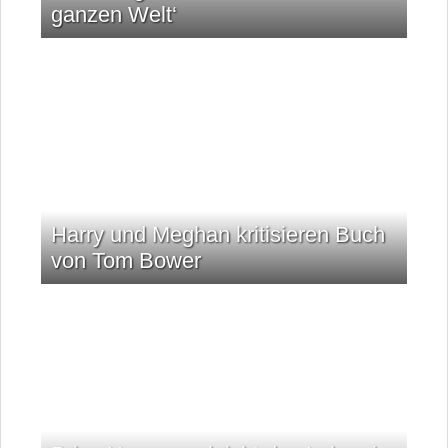
ganzen Welt‘
Harry und Meghan kritisieren Buch
von Tom Bower