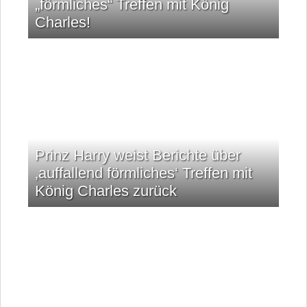
„förmliches“ Treffen mit König
Charles!
Prinz Harry weist Berichte über
‚auffallend förmliches‘ Treffen mit
König Charles zurück