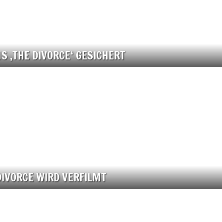
S ‚THE DIVORCE‘ GESICHERT
DIVORCE WIRD VERFILMT