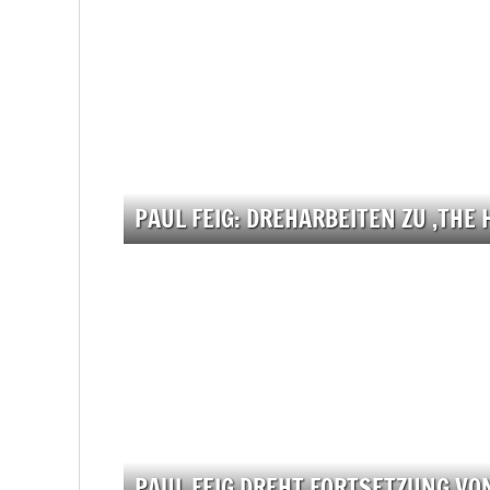
PAUL FEIG: DREHARBEITEN ZU ‚THE
PAUL FEIG DREHT FORTSETZUNG VO