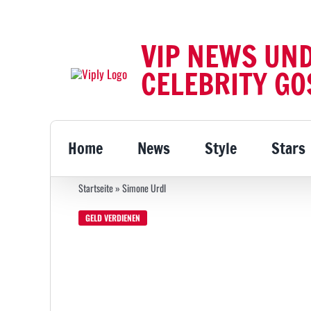
Zum
Inhalt
VIP NEWS UN
springen
CELEBRITY GO
Home
News
Style
Stars
Startseite
»
Simone Urdl
GELD VERDIENEN