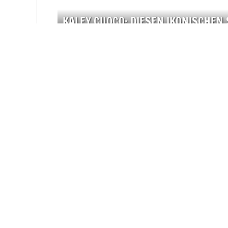
KALEY CUOCO: DIESEN IKONISCHEN 
AMANDA SEYFRIED UNERWARTET AL