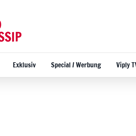
D
SSIP
Exklusiv
Special / Werbung
Viply T