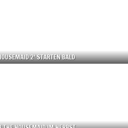
 HOUSEMAID 2‘ STARTEN BALD
N THE HOUSEMAID IM HERBST