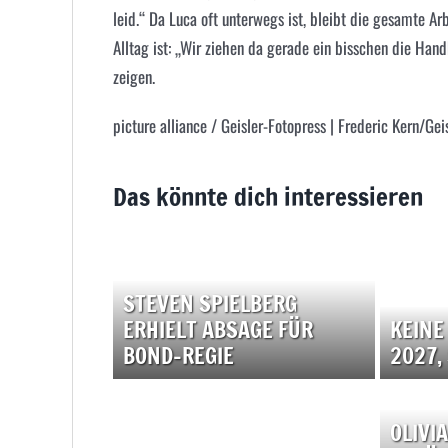
leid.“ Da Luca oft unterwegs ist, bleibt die gesamte Ar
Alltag ist: „Wir ziehen da gerade ein bisschen die Ha
zeigen.
picture alliance / Geisler-Fotopress | Frederic Kern/Gei
Das könnte dich interessieren
STEVEN SPIELBERG
ERHIELT ABSAGE FÜR
KEINE
BOND-REGIE
2027,
OLIVI