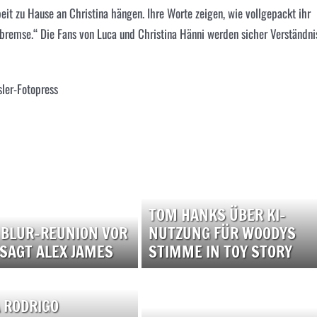
beit zu Hause an Christina hängen. Ihre Worte zeigen, wie vollgepackt ihr
ndbremse.“ Die Fans von Luca und
Christina Hänni
werden sicher Verständni
sler-Fotopress
TOM HANKS ÜBER KI-
 BLUR-REUNION VOR
NUTZUNG FÜR WOODYS
 SAGT ALEX JAMES
STIMME IN TOY STORY
A RODRIGO