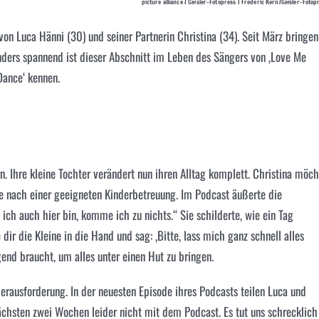
picture alliance / Geisler-Fotopress | Frederic Kern/Geisler-Fotop
von Luca Hänni (30) und seiner Partnerin Christina (34). Seit März bringen
onders spannend ist dieser Abschnitt im Leben des Sängers von ‚Love Me
 Dance‘ kennen.
. Ihre kleine Tochter verändert nun ihren Alltag komplett. Christina möch
he nach einer geeigneten Kinderbetreuung. Im Podcast äußerte die
d ich auch hier bin, komme ich zu nichts.“ Sie schilderte, wie ein Tag
dir die Kleine in die Hand und sag: ‚Bitte, lass mich ganz schnell alles
ngend braucht, um alles unter einen Hut zu bringen.
erausforderung. In der neuesten Episode ihres Podcasts teilen Luca und
nächsten zwei Wochen leider nicht mit dem Podcast. Es tut uns schrecklich