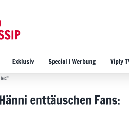
D
SSIP
Exklusiv
Special / Werbung
Viply T
 leid!“
 Hänni enttäuschen Fans: