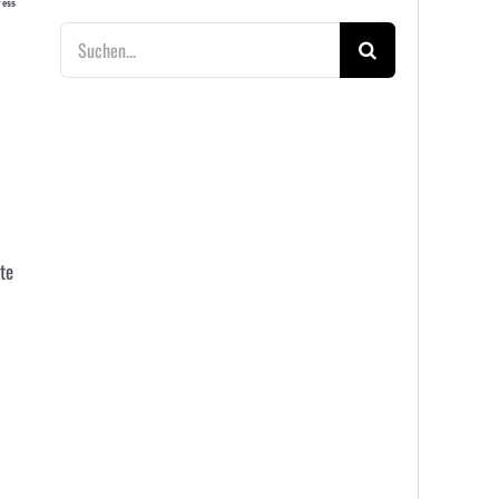
ress
Suche
nach:
te