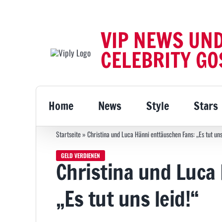
Zum
Inhalt
VIP NEWS UN
springen
CELEBRITY GO
Home
News
Style
Stars
Startseite
»
Christina und Luca Hänni enttäuschen Fans: „Es tut uns
GELD VERDIENEN
Christina und Luca
„Es tut uns leid!“