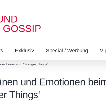
UND
 GOSSIP
rs
Exklusiv
Special / Werbung
Vi
im Lesen von ‚Stranger Things‘
ränen und Emotionen bei
er Things‘