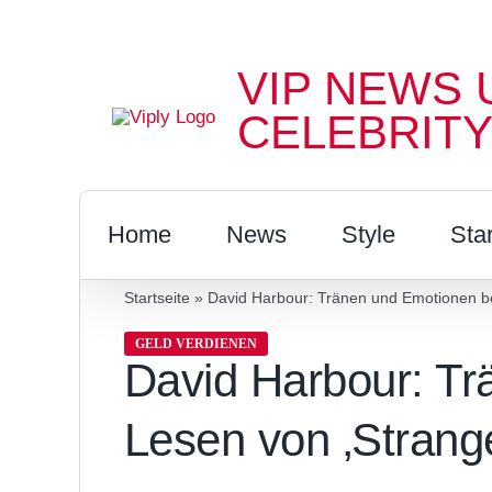
Zum
Inhalt
VIP NEWS 
springen
CELEBRITY
Home
News
Style
Sta
Startseite
»
David Harbour: Tränen und Emotionen be
GELD VERDIENEN
David Harbour: T
Lesen von ‚Strang