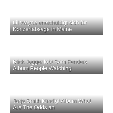
Lil Wayne entschuldigt sich für
Konzertabsage in Maine
Mick Jagger lobt Sam Fenders
Album People Watching
Jorja Smith kündigt Album What
Are The Odds an