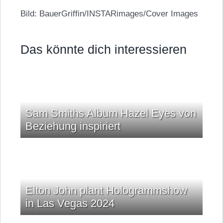
Bild: BauerGriffin/INSTARimages/Cover Images
Das könnte dich interessieren
Sam Smiths Album Hazel Eyes von
Beziehung inspiriert
Elton John plant Hologrammshow
in Las Vegas 2024