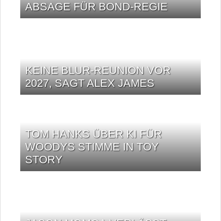
ABSAGE FÜR BOND-REGIE
KEINE BLUR-REUNION VOR
2027, SAGT ALEX JAMES
TOM HANKS ÜBER KI FÜR
WOODYS STIMME IN TOY
STORY