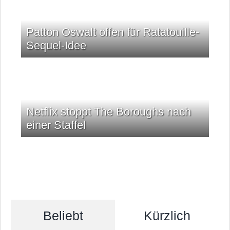
Patton Oswalt offen für Ratatouille-
Sequel-Idee
Netflix stoppt The Boroughs nach
einer Staffel
Beliebt
Kürzlich