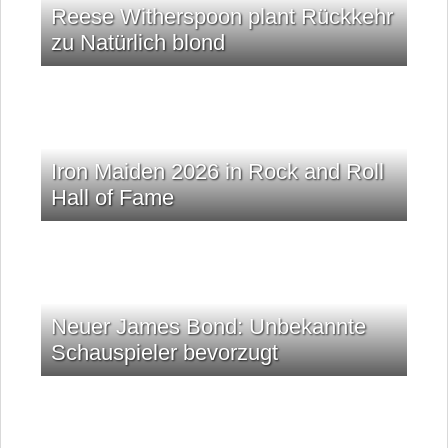
Reese Witherspoon plant Rückkehr
zu Natürlich blond
Iron Maiden 2026 in Rock and Roll
Hall of Fame
Neuer James Bond: Unbekannte
Schauspieler bevorzugt