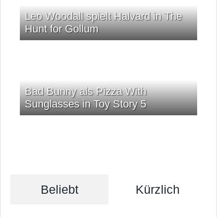
Leo Woodall spielt Halvard in The
Hunt for Gollum
Bad Bunny als Pizza With
Sunglasses in Toy Story 5
Beliebt
Kürzlich