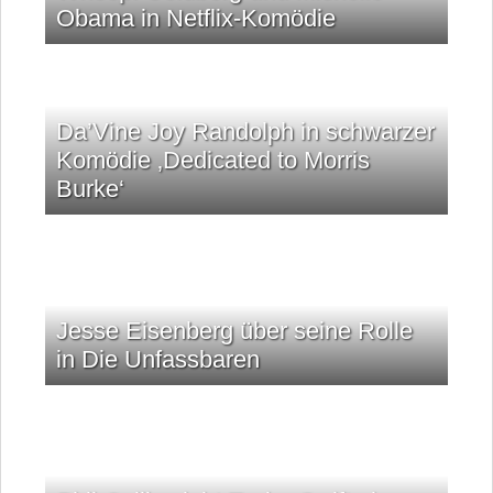
Obama in Netflix-Komödie
Da’Vine Joy Randolph in schwarzer
Komödie ‚Dedicated to Morris
Burke‘
Jesse Eisenberg über seine Rolle
in Die Unfassbaren