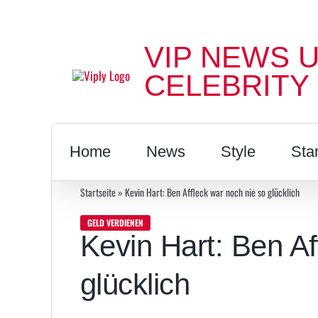
Zum
Inhalt
VIP NEWS 
springen
CELEBRITY
Home
News
Style
Sta
Startseite
»
Kevin Hart: Ben Affleck war noch nie so glücklich
GELD VERDIENEN
Kevin Hart: Ben Af
glücklich