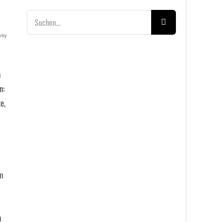
Suche
nach:
etty
n
n:
e,
um
u