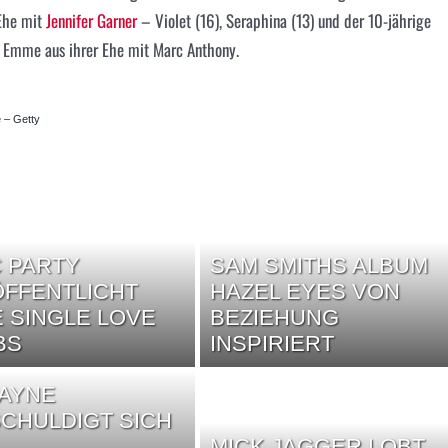
 Ehe mit
Jennifer Garner
– Violet (16), Seraphina (13) und der 10-jährige
d Emme aus ihrer Ehe mit Marc Anthony.
 – Getty
 PARTY
SAM SMITHS ALBUM
FFENTLICHT
HAZEL EYES VON
 SINGLE LOVE
BEZIEHUNG
BS
INSPIRIERT
WAYNE
CHULDIGT SICH
MICK JAGGER LOBT