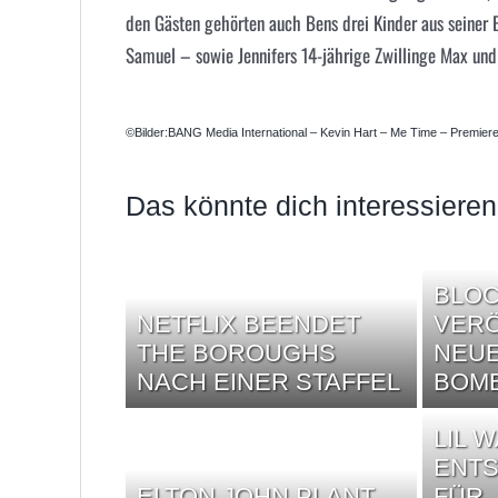
den Gästen gehörten auch Bens drei Kinder aus seiner
Samuel – sowie Jennifers 14-jährige Zwillinge Max un
©Bilder:BANG Media International – Kevin Hart – Me Time – Premiere
Das könnte dich interessieren
BLOC
NETFLIX BEENDET
VERÖ
THE BOROUGHS
NEUE
NACH EINER STAFFEL
BOM
LIL 
ENTS
ELTON JOHN PLANT
FÜR