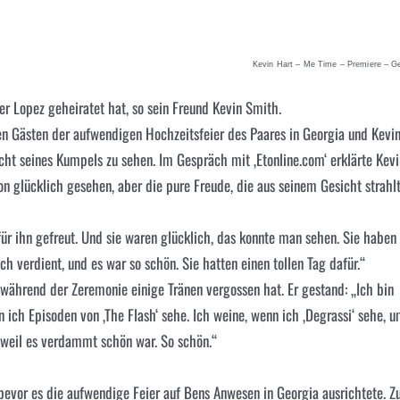
Kevin Hart – Me Time – Premiere – G
fer Lopez geheiratet hat, so sein Freund Kevin Smith.
n Gästen der aufwendigen Hochzeitsfeier des Paares in Georgia und Kevi
icht seines Kumpels zu sehen. Im Gespräch mit ‚Etonline.com‘ erklärte Kevi
on glücklich gesehen, aber die pure Freude, die aus seinem Gesicht strahlt
ür ihn gefreut. Und sie waren glücklich, das konnte man sehen. Sie haben
h verdient, und es war so schön. Sie hatten einen tollen Tag dafür.“
 während der Zeremonie einige Tränen vergossen hat. Er gestand: „Ich bin
n ich Episoden von ‚The Flash‘ sehe. Ich weine, wenn ich ‚Degrassi‘ sehe, 
 weil es verdammt schön war. So schön.“
 bevor es die aufwendige Feier auf Bens Anwesen in Georgia ausrichtete. Z