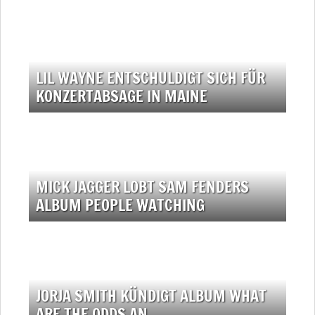
LIL WAYNE ENTSCHULDIGT SICH FÜR
KONZERTABSAGE IN MAINE
MICK JAGGER LOBT SAM FENDERS
ALBUM PEOPLE WATCHING
JORJA SMITH KÜNDIGT ALBUM WHAT
ARE THE ODDS AN