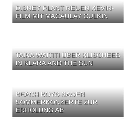
DISNEY PLANT NEUEN KEVIN-
FILM MIT MACAULAY CULKIN
TAIKA WAITITI ÜBER KLISCHEES
IN KLARA AND THE SUN
BEACH BOYS SAGEN
SOMMERKONZERTE ZUR
ERHOLUNG AB