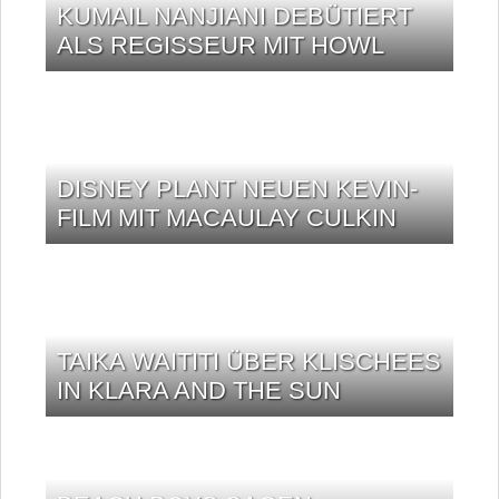
KUMAIL NANJIANI DEBÜTIERT
ALS REGISSEUR MIT HOWL
DISNEY PLANT NEUEN KEVIN-
FILM MIT MACAULAY CULKIN
TAIKA WAITITI ÜBER KLISCHEES
IN KLARA AND THE SUN