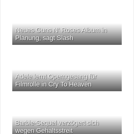
Neues Guns N‘ Roses Album in
Planung, sagt Slash
Adele lernt Operngesang für
Filmrolle in Cry To Heaven
Barbie-Sequel verzögert sich
wegen Gehaltsstreit