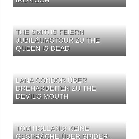
IRONISCH
THE SMITHS FEIERN
JUBILÄUMSTOUR ZU THE
QUEEN IS DEAD
LANA CONDOR ÜBER
DREHARBEITEN ZU THE
DEVIL’S MOUTH
TOM HOLLAND: KEINE
GESPRÄCHE ÜBER SPIDER-