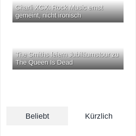
Charli XCX: Rock Music ernst
gemeint, nicht ironisch
The Smiths feiern Jubiläumstour zu
The Queen Is Dead
Beliebt
Kürzlich