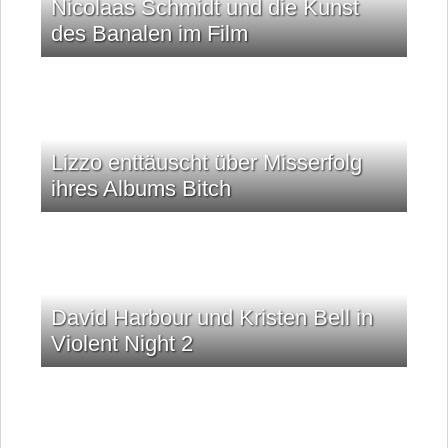
Nicolaas Schmidt und die Kunst
des Banalen im Film
Lizzo enttäuscht über Misserfolg
ihres Albums Bitch
David Harbour und Kristen Bell in
Violent Night 2