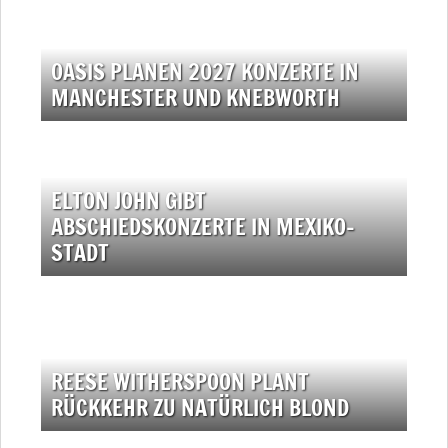
OASIS PLANEN 2027 KONZERTE IN
MANCHESTER UND KNEBWORTH
ELTON JOHN GIBT
ABSCHIEDSKONZERTE IN MEXIKO-
STADT
REESE WITHERSPOON PLANT
RÜCKKEHR ZU NATÜRLICH BLOND