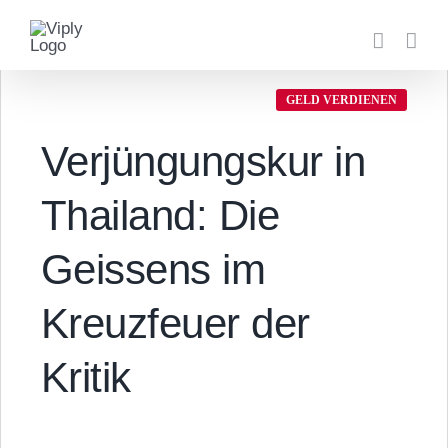
Zum
Inhalt
springen
GELD VERDIENEN
Verjüngungskur in
Thailand: Die
Geissens im
Kreuzfeuer der
Kritik