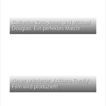
Catherine Zeta-Jones und Michael
Douglas: Ein perfektes Match!
Neuer animierter ‚Addams Family‘-
Film wird produziert!