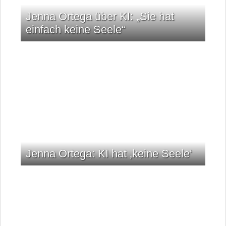
Jenna Ortega über KI: „Sie hat
einfach keine Seele“
Jenna Ortega: KI hat ‚keine Seele‘