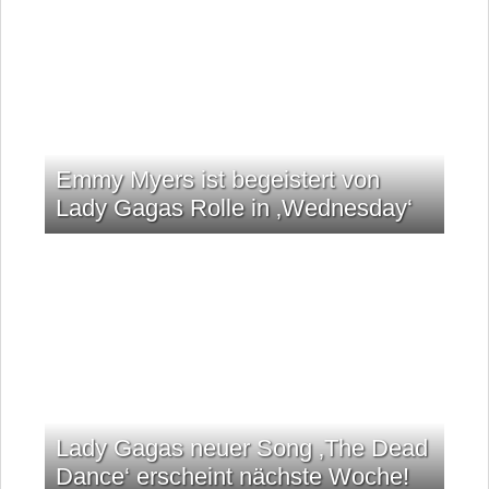
Emmy Myers ist begeistert von
Lady Gagas Rolle in ‚Wednesday‘
Lady Gagas neuer Song ‚The Dead
Dance‘ erscheint nächste Woche!