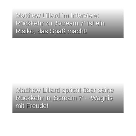
Matthew Lillard im Interview:
Rückkehr zu ‚Scream 7‘ ist ein
Risiko, das Spaß macht!
Matthew Lillard spricht über seine
Rückkehr in ‚Scream 7‘ – Wagnis
mit Freude!