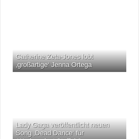
Catherine Zeta-Jones lobt
‚großartige‘ Jenna Ortega
Lady Gaga veröffentlicht neuen
Song ‚Dead Dance‘ für