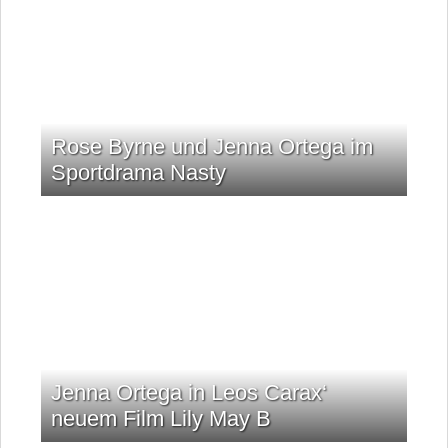
Rose Byrne und Jenna Ortega im
Sportdrama Nasty
Jenna Ortega in Leos Carax‘
neuem Film Lily May B