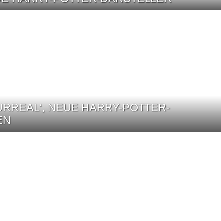
SURREAL‘, NEUE HARRY-POTTER-
EN