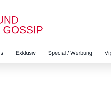
UND
 GOSSIP
rs
Exklusiv
Special / Werbung
Vi