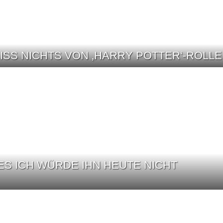
ISS NICHTS VON ‚HARRY POTTER‘-ROLLE
ES ICH WÜRDE IHN HEUTE NICHT