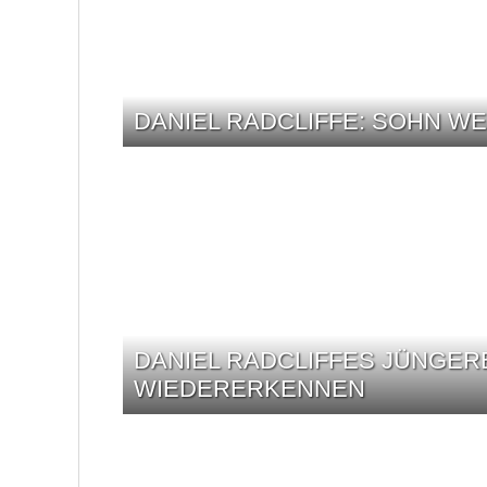
DANIEL RADCLIFFE: SOHN WE
DANIEL RADCLIFFES JÜNGER
WIEDERERKENNEN