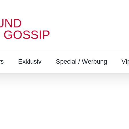
UND
 GOSSIP
rs
Exklusiv
Special / Werbung
Vi