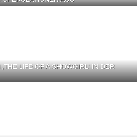
‚THE LIFE OF A SHOWGIRL‘ IN DER