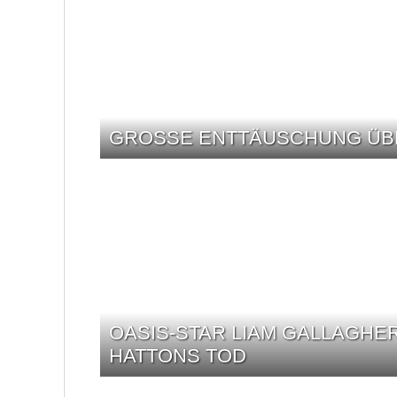
GROSSE ENTTÄUSCHUNG ÜBE
OASIS-STAR LIAM GALLAGHER
HATTONS TOD