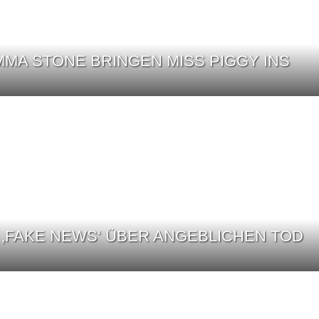
MA STONE BRINGEN MISS PIGGY INS
T ‚FAKE NEWS‘ ÜBER ANGEBLICHEN TOD