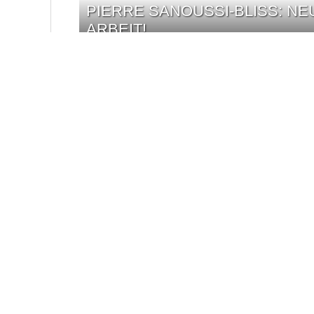
PIERRE SANOUSSI-BLISS: NEU
RBEIT!
ZIEHT WAYNE CARPENDALES 
WIEGE?