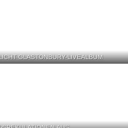
LICHT GLASTONBURY-LIVEALBUM
-SPEKULATIONEN AUS