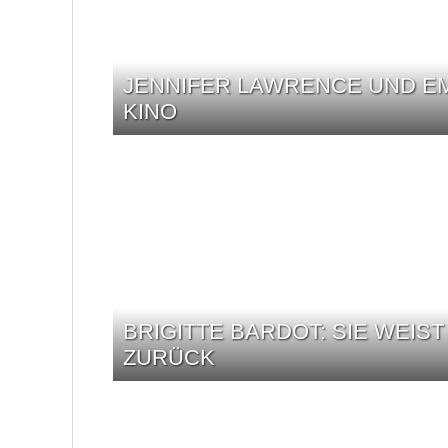
JENNIFER LAWRENCE UND EM
KINO
BRIGITTE BARDOT: SIE WEIS
ZURÜCK