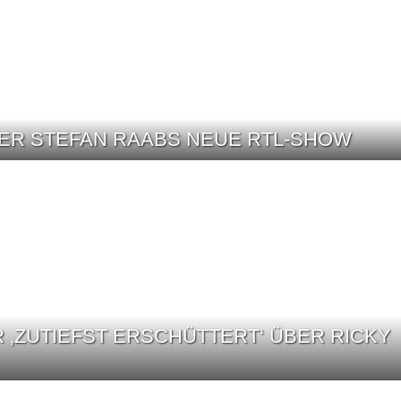
R STEFAN RAABS NEUE RTL-SHOW
 ‚ZUTIEFST ERSCHÜTTERT‘ ÜBER RICKY