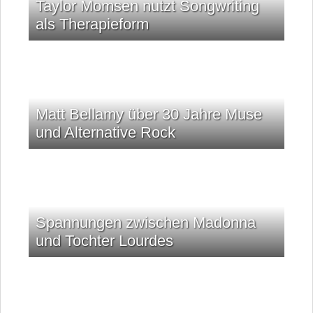
Taylor Momsen nutzt Songwriting
als Therapieform
Matt Bellamy über 30 Jahre Muse
und Alternative Rock
Spannungen zwischen Madonna
und Tochter Lourdes