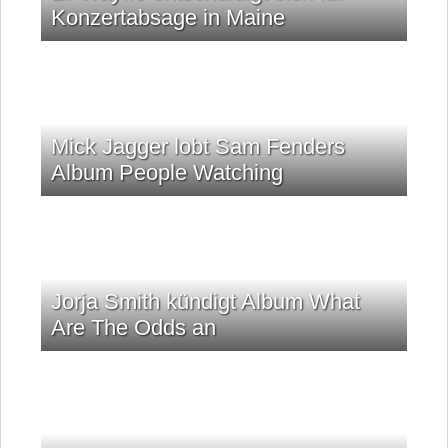
Konzertabsage in Maine
Mick Jagger lobt Sam Fenders
Album People Watching
Jorja Smith kündigt Album What
Are The Odds an