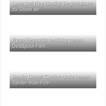
Lana Del Rey kündigt Begleitalbum
zu Stove an
Ryan Reynolds bestätigt neuen
Deadpool-Film
Destin Daniel Cretton dreht neuen
Spider-Man-Film