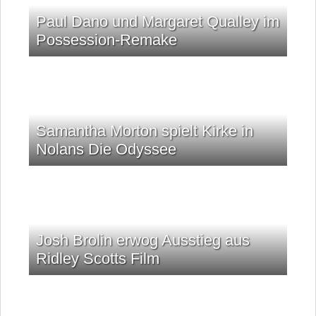
Paul Dano und Margaret Qualley im
Possession-Remake
Samantha Morton spielt Kirke in
Nolans Die Odyssee
Josh Brolin erwog Ausstieg aus
Ridley Scotts Film