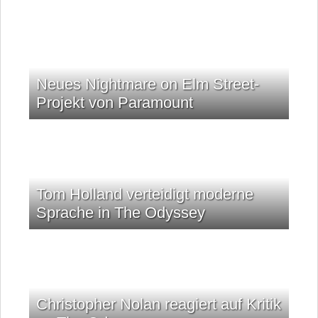
Neues Nightmare on Elm Street-
Projekt von Paramount
Tom Holland verteidigt moderne
Sprache in The Odyssey
Christopher Nolan reagiert auf Kritik