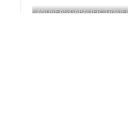
„ANDREAS GABALIER: TRAUE
MARC TERENZI STARTET NEU 
VERSCHWUNDEN!“