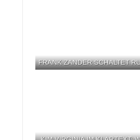
FRANK ZANDER SCHALTET RU
„KIM VIRGINIA IM KLARTEXT: