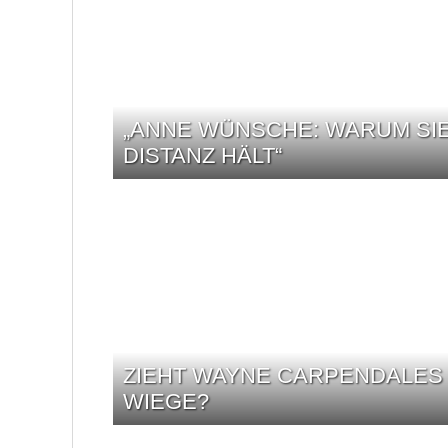
„ANNE WÜNSCHE: WARUM SI
DISTANZ HÄLT“
ZIEHT WAYNE CARPENDALES 
WIEGE?