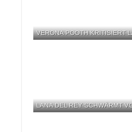
VERONA POOTH KRITISIERT 
LANA DEL REY SCHWÄRMT V