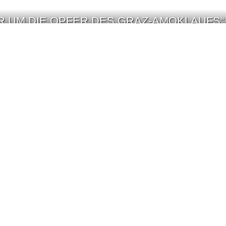
R UM DIE OPFER DES GRAZ-AMOKLAUFS“
AUF MALLORCA: „DER STRESS IST