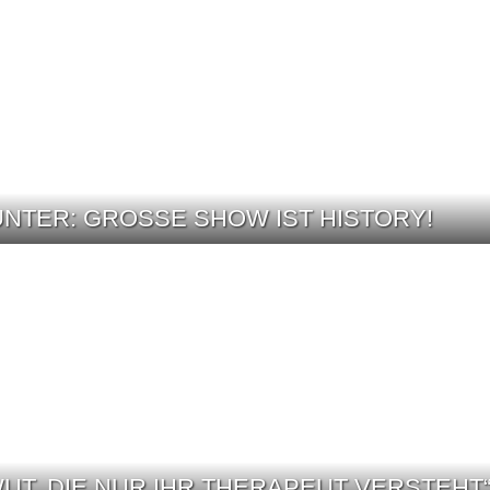
NTER: GROSSE SHOW IST HISTORY!
 WUT, DIE NUR IHR THERAPEUT VERSTEHT