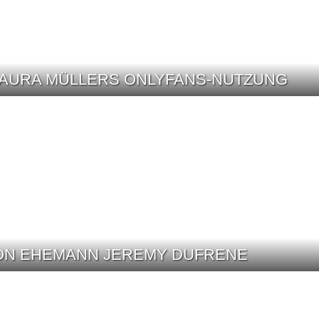
LAURA MÜLLERS ONLYFANS-NUTZUNG
ON EHEMANN JEREMY DUFRENE