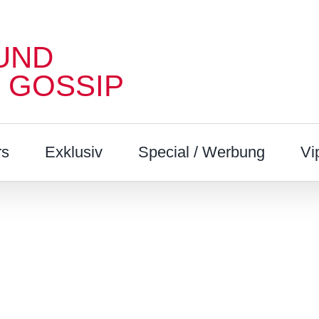
UND
 GOSSIP
rs
Exklusiv
Special / Werbung
Vi