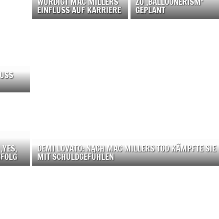
WÜRDIGT MAC MILLERS
ZU ‚BALLOONERISM‘
EINFLUSS AUF KARRIERE
GEPLANT
LUSS
‚YES,
DEMI LOVATO: NACH MAC MILLERS TOD KÄMPFTE SIE
RFOLG
MIT SCHULDGEFÜHLEN