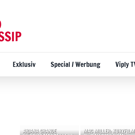
D
SSIP
Exklusiv
Special / Werbung
Viply T
ARIANA GRANDE
MAC MILLER: KURZFILM