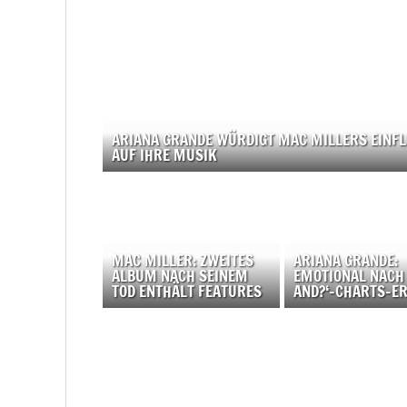
ARIANA GRANDE WÜRDIGT MAC MILLERS EINF
AUF IHRE MUSIK
MAC MILLER: ZWEITES
ARIANA GRANDE:
ALBUM NACH SEINEM
EMOTIONAL NACH 
TOD ENTHÄLT FEATURES
AND?‘-CHARTS-E