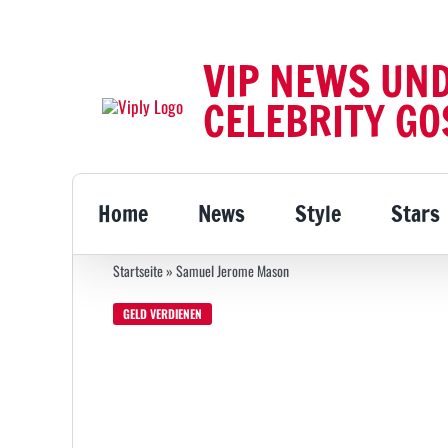
Zum
Inhalt
VIP NEWS UN
springen
CELEBRITY GO
Home
News
Style
Stars
Startseite
»
Samuel Jerome Mason
GELD VERDIENEN