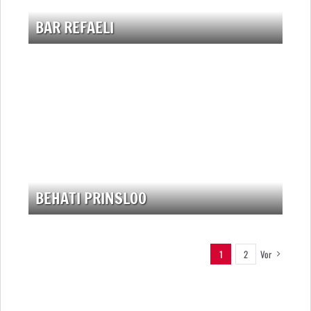
BAR REFAELI
BEHATI PRINSLOO
1
2
Vor