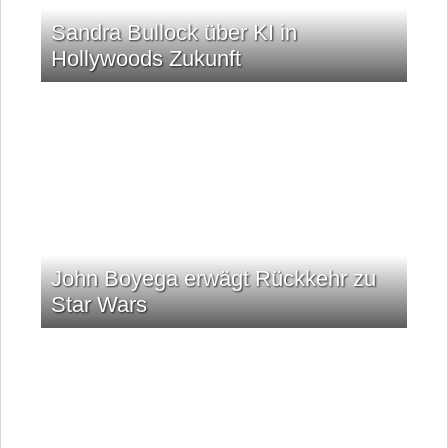
Sandra Bullock über KI in
Hollywoods Zukunft
John Boyega erwägt Rückkehr zu
Star Wars