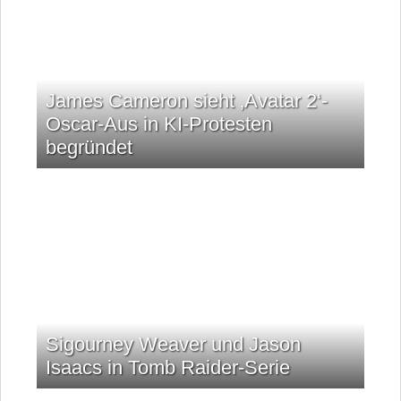
James Cameron sieht ‚Avatar 2‘-
Oscar-Aus in KI-Protesten
begründet
Sigourney Weaver und Jason
Isaacs in Tomb Raider-Serie