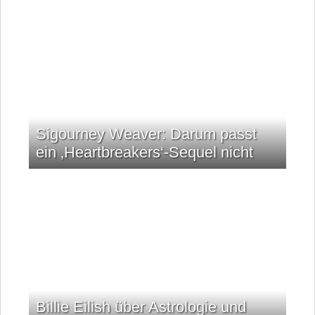
Sigourney Weaver: Darum passt
ein ‚Heartbreakers‘-Sequel nicht
Billie Eilish über Astrologie und