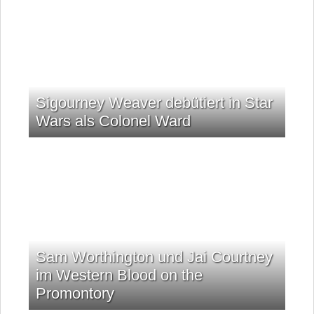
Sigourney Weaver debütiert in Star
Wars als Colonel Ward
Sam Worthington und Jai Courtney
im Western Blood on the
Promontory