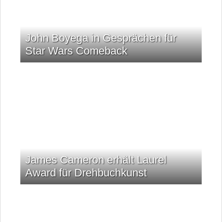
John Boyega in Gesprächen für
Star Wars Comeback
James Cameron erhält Laurel
Award für Drehbuchkunst