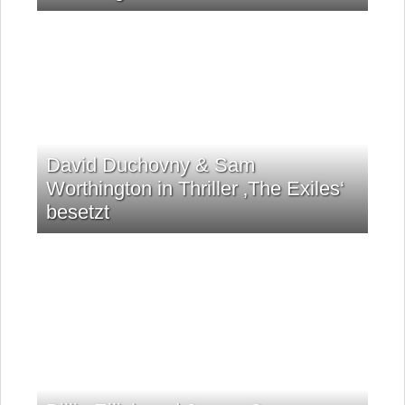
David Duchovny & Sam
Worthington in Thriller ‚The Exiles‘
besetzt