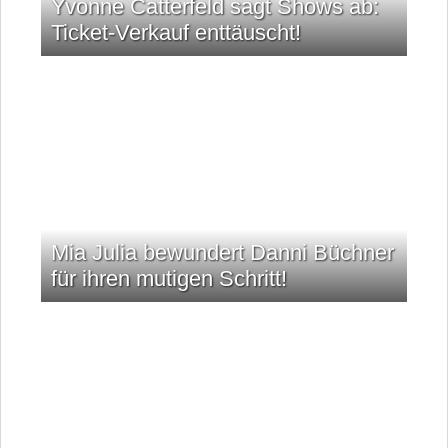
Yvonne Catterfeld sagt Shows ab:
Ticket-Verkauf enttäuscht!
Mia Julia bewundert Danni Büchner
für ihren mutigen Schritt!