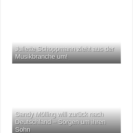
Juliette Schoppmann zieht aus der
Musikbranche um!
Sandy Mölling will zurück nach
Deutschland – Sorgen um ihren
Sohn