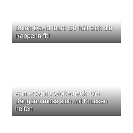
Shirin David tourt: So hält sich die
Rapperin fit!
Anna-Carina Woitschack: Die
Sängerin muss sich mit Krücken
helfen