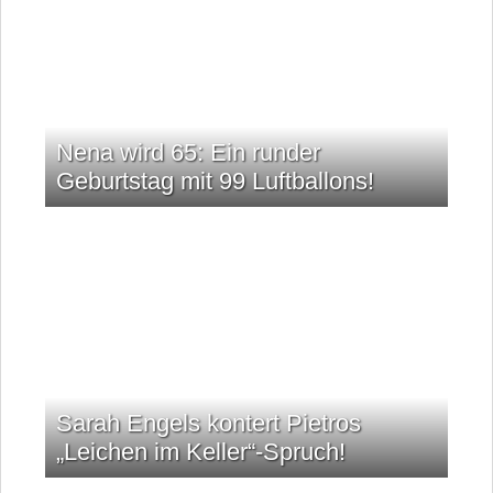
Nena wird 65: Ein runder
Geburtstag mit 99 Luftballons!
Sarah Engels kontert Pietros
„Leichen im Keller“-Spruch!