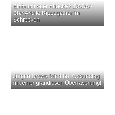
Einbruch oder Attacke? ‚DSDS‘-
Star Arielle Rippegather im
Schrecken
Jürgen Drews feiert 80. Geburtstag
mit einer grandiosen Überraschung!