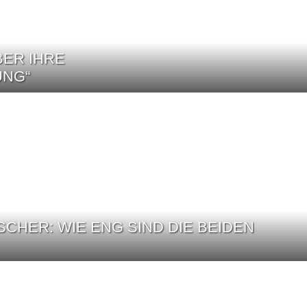
BER IHRE
NG“
SCHER: WIE ENG SIND DIE BEIDEN