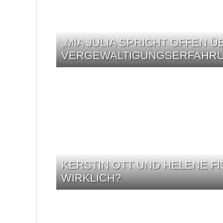
„MIA JULIA SPRICHT OFFEN Ü
VERGEWALTIGUNGSERFAHRU
KERSTIN OTT UND HELENE FI
WIRKLICH?