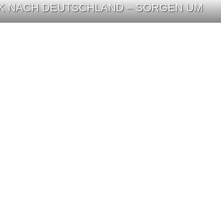
CK NACH DEUTSCHLAND – SORGEN UM
IERT HELENE FISCHERS MUSIK SCHARF