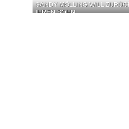
SANDY MÖLLING WILL ZURÜ
IHREN SOHN
HOWARD CARPENDALE KRITIS