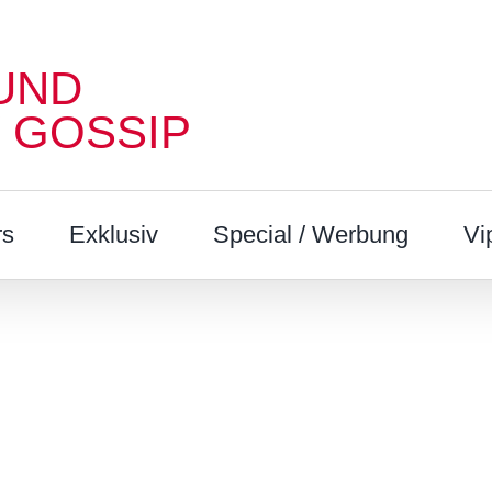
UND
 GOSSIP
rs
Exklusiv
Special / Werbung
Vi