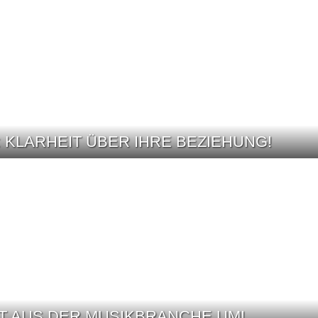
: KLARHEIT ÜBER IHRE BEZIEHUNG!
T AUS DER MUSIKBRANCHE UM!