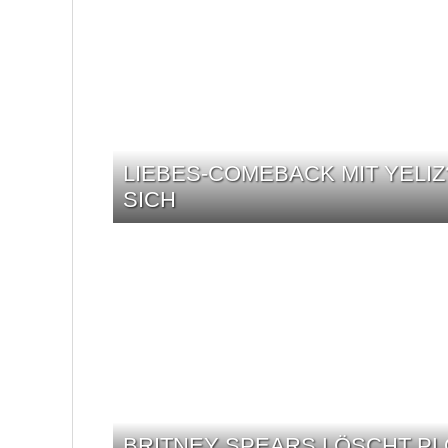
LIEBES-COMEBACK MIT YELIZ
ICH
BRITNEY SPEARS LÖSCHT P