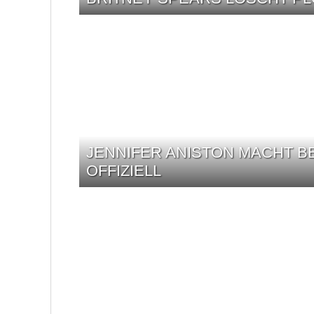
JENNIFER ANISTON MACHT BE
OFFIZIELL