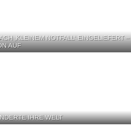
CH ‚KLEINEM NOTFALL‘ EINGELIEFERT –
ON AUF
ÄNDERTE IHRE WELT