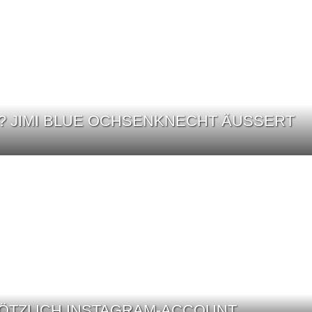
? JIMI BLUE OCHSENKNECHT ÄUSSERT S
LÖTZLICH INSTAGRAM-ACCOUNT