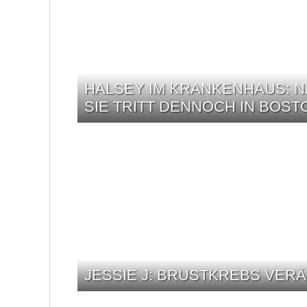
HALSEY IM KRANKENHAUS: NA
SIE TRITT DENNOCH IN BOST
JESSIE J: BRUSTKREBS VER