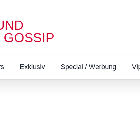
UND
 GOSSIP
rs
Exklusiv
Special / Werbung
Vi