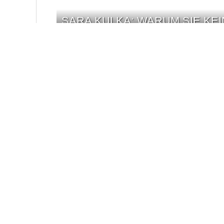
SARA KULKA: WARUM SIE KE
ARCADE FIRE-STARS WIN BU
NACH 22 JAHREN