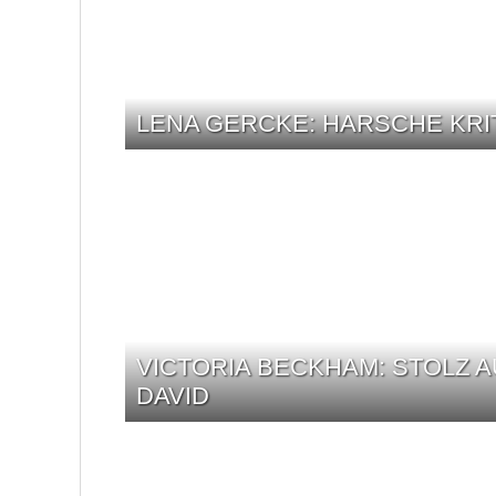
LENA GERCKE: HARSCHE KRIT
VICTORIA BECKHAM: STOLZ 
DAVID