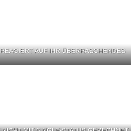
 REAGIERT AUF IHR ÜBERRASCHENDES
E NICHT MIT SINGLE-STATUS GERECHNET