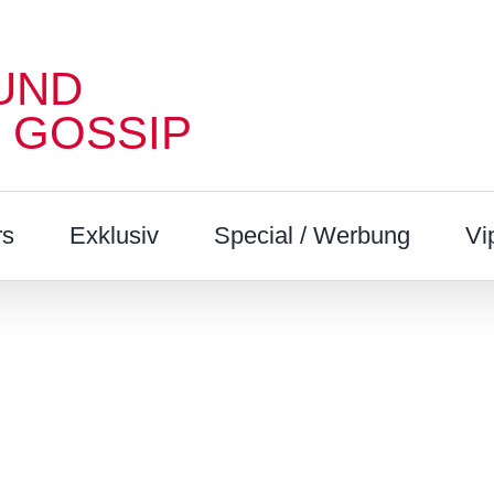
UND
 GOSSIP
rs
Exklusiv
Special / Werbung
Vi