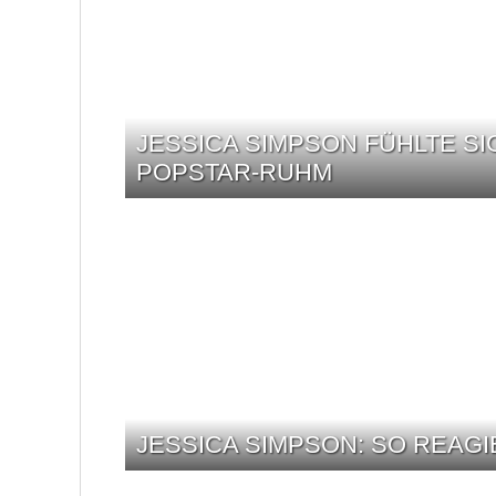
JESSICA SIMPSON FÜHLTE SI
POPSTAR-RUHM
JESSICA SIMPSON: SO REAG