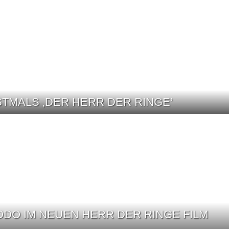
TMALS ‚DER HERR DER RINGE‘
ODO IM NEUEN HERR DER RINGE FILM