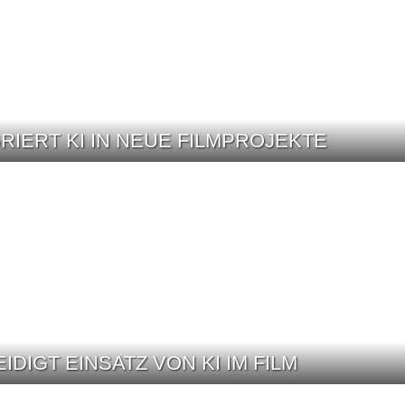
IERT KI IN NEUE FILMPROJEKTE
IGT EINSATZ VON KI IM FILM