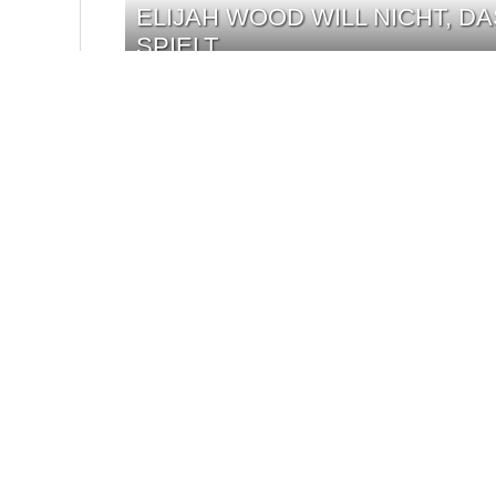
ELIJAH WOOD WILL NICHT, 
SPIELT
ANDREW SCOTT UND OLIVIA C