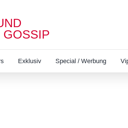
UND
 GOSSIP
rs
Exklusiv
Special / Werbung
Vi