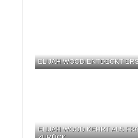
ELIJAH WOOD ENTDECKT ERS
ELIJAH WOOD KEHRT ALS FR
ZURÜCK