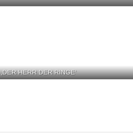
 ‚DER HERR DER RINGE‘