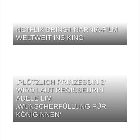
NETFLIX BRINGT NARNIA-FILM
WELTWEIT INS KINO
‚PLÖTZLICH PRINZESSIN 3‘
WIRD LAUT REGISSEURIN
ADELE LIM
‚WUNSCHERFÜLLUNG FÜR
KÖNIGINNEN‘