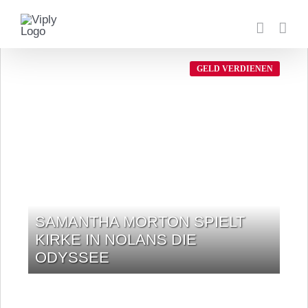
Zum
Inhalt
springen
GELD VERDIENEN
SAMANTHA MORTON SPIELT
KIRKE IN NOLANS DIE
ODYSSEE