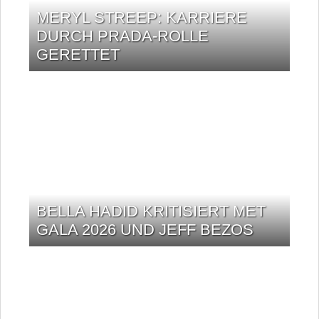
MERYL STREEP: KARRIERE
DURCH PRADA-ROLLE
GERETTET
BELLA HADID KRITISIERT MET
GALA 2026 UND JEFF BEZOS