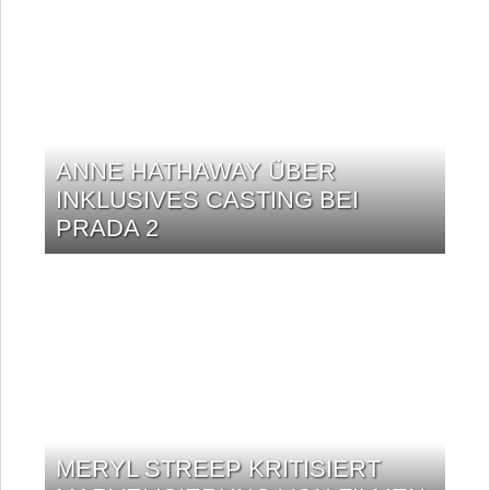
ANNE HATHAWAY ÜBER
INKLUSIVES CASTING BEI
PRADA 2
MERYL STREEP KRITISIERT